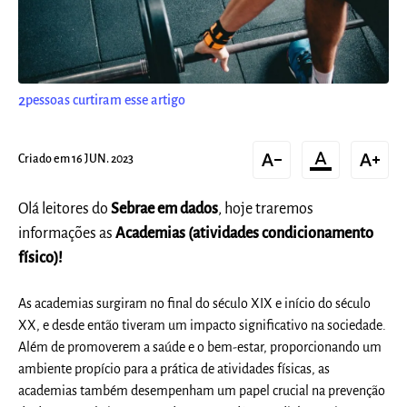
2
pessoas curtiram esse artigo
text_decrease
format_color_text
text_increase
Criado em 16 JUN. 2023
Olá leitores do
Sebrae em dados
, hoje traremos
informações as
Academias (atividades condicionamento
físico)!
As academias surgiram no final do século XIX e início do século
XX, e desde então tiveram um impacto significativo na sociedade.
Além de promoverem a saúde e o bem-estar, proporcionando um
ambiente propício para a prática de atividades físicas, as
academias também desempenham um papel crucial na prevenção