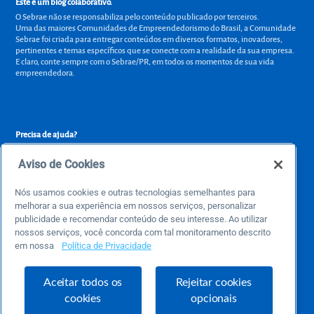
Este é um blog colaborativo.
O Sebrae não se responsabiliza pelo conteúdo publicado por terceiros.
Uma das maiores Comunidades de Empreendedorismo do Brasil, a Comunidade
Sebrae foi criada para entregar conteúdos em diversos formatos, inovadores,
pertinentes e temas específicos que se conecte com a realidade da sua empresa.
E claro, conte sempre com o Sebrae/PR, em todos os momentos de sua vida
empreendedora.
Precisa de ajuda?
atendimentosebraepr@pr.sebrae.com.br
Aviso de Cookies
Central de Relacionamento 0800 570 0800
de segunda a sexta das 8h às 20h e pelos canais digitais até 00h
Nós usamos cookies e outras tecnologias semelhantes para
melhorar a sua experiência em nossos serviços, personalizar
publicidade e recomendar conteúdo de seu interesse. Ao utilizar
nossos serviços, você concorda com tal monitoramento descrito
Sobre o Sebrae
em nossa
Política de Privacidade
Sobre a Comunidade
Termos de uso
Aceitar todos os
Rejeitar cookies
cookies
opcionais