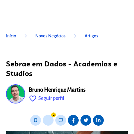
keyboard_arrow_right
keyboard_arrow_right
Início
Novos Negócios
Artigos
Sebrae em Dados - Academias e
Studios
Bruno Henrique Martins
favorite_outline
Seguir perfil
fixo
2
bookmark_border
thumb_up_alt
chat_bubble_outline