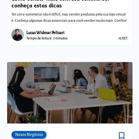
conheça estas dicas
Ter um e-commerce não é difícil, mas vender produtos pela sua loja virtual
é. Conheça algumas dicas essenciais para você vender muito mais. Confira!
Lucas Widmar Pelisari
Tempo de leitura: 7 minutos
15 SET.
bookmark_border
Comunidades
Novos Negócios