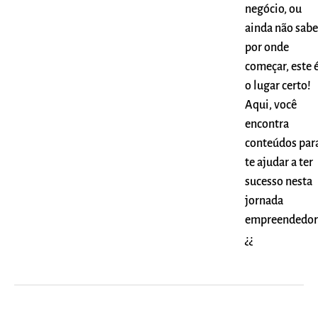
negócio, ou
ainda não sabe
por onde
começar, este 
o lugar certo!
Aqui, você
encontra
conteúdos par
te ajudar a ter
sucesso nesta
jornada
empreendedor
¿¿