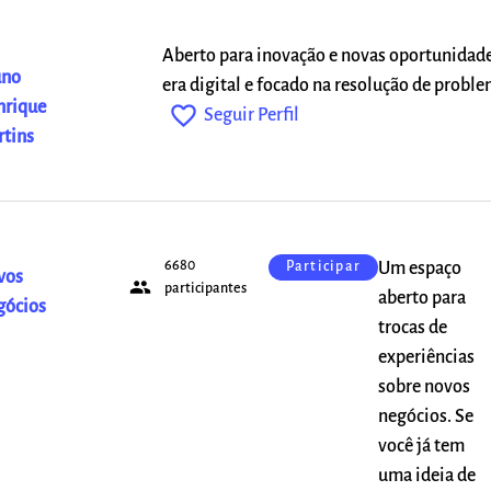
Aberto para inovação e novas oportunidade
uno
era digital e focado na resolução de proble
nrique
favorite_outline
Seguir Perfil
tins
6680
Um espaço
Participar
vos
people
participantes
aberto para
gócios
trocas de
experiências
sobre novos
negócios. Se
você já tem
uma ideia de