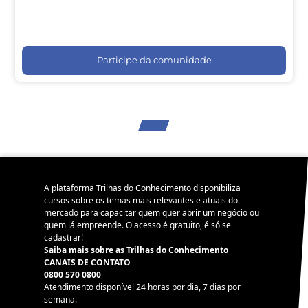
Participe da comunidade
A plataforma Trilhas do Conhecimento disponibiliza
cursos sobre os temas mais relevantes e atuais do
mercado para capacitar quem quer abrir um negócio ou
quem já empreende. O acesso é gratuito, é só se
cadastrar!
Saiba mais sobre as Trilhas do Conhecimento
CANAIS DE CONTATO
0800 570 0800
Atendimento disponível 24 horas por dia, 7 dias por
semana.