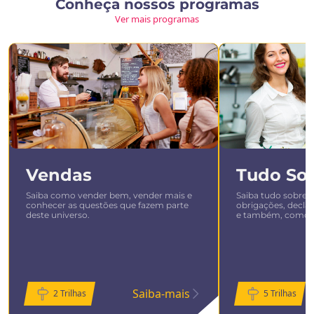
Conheça nossos programas
Ver mais programas
Slide 1 of 6
Vendas
Tudo Sob
Saiba como vender bem, vender mais e
Saiba tudo sobre o
conhecer as questões que fazem parte
obrigações, declar
deste universo.
e também, como s
Saiba-mais
2 Trilhas
5 Trilhas